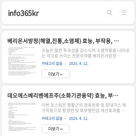
본문 바로가기
info365kr
베리온서방정(해열,진통,소염제) 효능, 부작용, 주의사항
오늘은 혈관 투과성을 감소시켜 소염작용을 나타내
는 약으로 쓰이는 전문의약품 베리온서방정
(Belion CR Tab.)의 효능과 복용법 그리고 부작
카테고리 없음
2025. 4. 12.
용, 주의사항에 관하여 알아보겠습니다. 베리온서
방정을 복용하거나 복용이 예정인 분들은 해당 전
더보기 ››
문의약품에 관해 설명드릴 아래의 약품 정보를 반
드시 읽어보고 약품을 복용하시길 당부드립니다.
하단의 글의 내용은 약학정보원 공식사이트에 등록
되어있는 약품 자료를 바탕으로 객관적인 정보만을
데오에스베리벤에프주(소화기관용약) 효능, 부작용, 주의사항
기술하는 점을 참고 바랍니다.베리온서방정이란?
베리온서방정은 혈관 투과성을 감소시켜 소염작용
이번 포스팅은 평활근의 경축완화 및 장내가스 제
을 나타내는 약입니다.베리온서방정의 형태베리온
거작용으로 항경련 및 복부팽만감 개선효과를 나타
서방정은 무색-미황색의 투명한 주사액으로 충진
내는 약으로 알려진 약품 데오에스베리벤에프주
카테고리 없음
2025. 4. 12.
된 갈색 앰플의 형태를 하고 있으며, 하단의 사진과
(Theoesberiven-F Injection)의 효능과 복용법
같은 생김새의 의약품입니다.베리온서방정 의료급
그리고 부작용, 주의사항에 대하여 알아보도록 하
더보기 ››
여 코드, 급여..
겠습니다. 데오에스베리벤에프주를 복용하시거나