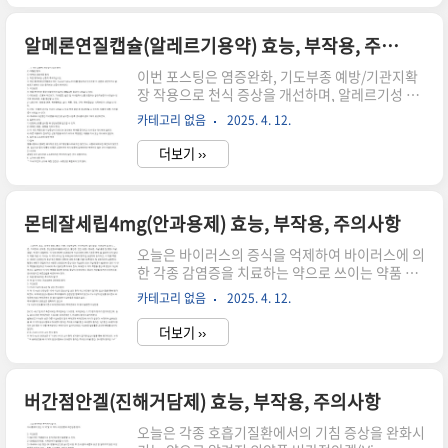
복용 예정인 분들은 해당 의약품에 대해 설명드릴
아래의 약품 정보를 주의 깊게 정독하시고 복용하
시길 당부드립니다.설명드리는 글의 내용은 약학
알메론연질캡슐(알레르기용약) 효능, 부작용, 주의사항
정보 전문기관에 등록되어있는 약품 전문자료를 근
이번 포스팅은 염증완화, 기도부종 예방/기관지확
거하여 객관적인 내용만을 제공함을 참고하시기 바
장 작용으로 천식 증상을 개선하며, 알레르기성 비
랍니다.데오에스베리벤에프주이란?데오에스베리
염에도 사용하는 약으로 알려진 전문의약품 알메론
벤에프주는 평활근의 경축완화 및 장내가스 제거작
카테고리 없음
2025. 4. 12.
연질캡슐(Almeron Soft Cap.)의 효능 및 복용법,
용으로 항경련 및 복부팽만감 개선효과를 나타내는
주의사항(부작용)에 대해 알아보고자 합니다. 알메
약으로 알려져 있습니다.데오에스베리벤에프주의
더보기 ››
론연질캡슐을 복용 중이거나 복용 예정인 분들은
형태데..
해당 약품에 대한 아래의 약품 정보를 반드시 정독
하시고 약품을 복용하길 당부드립니다.하단의 글
의 내용은 약학정보원에 공시되어 있는 의약품 전
몬테잘세립4mg(안과용제) 효능, 부작용, 주의사항
문정보를 바탕으로 객관적인 내용만을 기술하는 점
오늘은 바이러스의 증식을 억제하여 바이러스에 의
을 참고 바랍니다.알메론연질캡슐이란?알메론연
한 각종 감염증을 치료하는 약으로 쓰이는 약품 몬
질캡슐은 염증완화, 기도부종 예방/기관지확장 작
테잘세립4mg(Montezal Granule)의 효능 및 복
용으로 천식 증상을 개선하며, 알레르기성 비염에
카테고리 없음
2025. 4. 12.
용법, 주의사항(부작용)에 대해 알아보고자 합니
도 사용하는 약으로 알려져 있습니다.알메론연질
다. 몬테잘세립4mg을 복용 중이거나 복용을 할 예
캡슐의 형태알메론연질캡슐은 이물이 없는 흰색의
더보기 ››
정인 분들은 해당 전문의약품에 대한 아래의 안내
..
사항을 주의 깊게 알아보시고 복용하길 추천드립니
다.설명드리는 포스팅 정보는 약학정보원에 공시
된 약품 자료를 기반으로 객관적인 정보만을 제공
버간점안겔(진해거담제) 효능, 부작용, 주의사항
함을 참고하세요.몬테잘세립4mg이란?몬테잘세
오늘은 각종 호흡기질환에서의 기침 증상을 완화시
립4mg은 바이러스의 증식을 억제하여 바이러스에