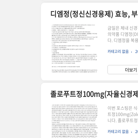
디엠정(정신신경용제) 효능, 
금일은 체내 신경
의약품 디엠정(DM
다. 디엠정을 복
를 필히 읽어보시
카테고리 없음
2
품 전문자료를 
정은 체내 신경전
다.디엠정의 형태
더보기 
은 형태의 약품임
필요..
졸로푸트정100mg(자율신경제)
이번 포스팅은 
트정100mg(Zo
니다. 졸로푸트정
안내사항을 반드
카테고리 없음
2
전문기관에 등록