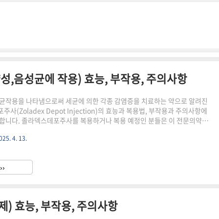
,음성균에 작용) 효능, 부작용, 주의사항
균작용을 나타냄으로써 세균에 의한 각종 감염증을 치료하는 약으로 알려진
사(Zoladex Depot Injection)의 효능과 복용법, 부작용과 주의사항에
합니다. 졸라덱스데포주사를 복용하거나 복용 예정인 분들은 이 전문의약품
보를 반드시 읽어보고 약품을 복용하시길 추천드립니다.아래의 글의 정보는 약
025. 4. 13.
이트에 등록되어있는 의약 전문자료를 근거하여 객관적인 정보만을 기술하는
니다.졸라덱스데포주사이란?졸라덱스데포주사는 항균작용을 나타냄으로써 세
 감염증을 치료하는 약입니다.졸라덱스데포주사의 형태졸라덱스데포주사는 백
››
 결정성 분말이 충진된 상의 담청색 불투명, 하의 백색 불투명의 경질캡슐제
 효능, 부작용, 주의사항