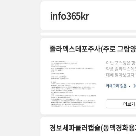
본문 바로가기
info365kr
졸라덱스데포주사(주로 그람양성
이번 포스팅은 항
약품 졸라덱스데포주
대해 알아보고자 
에 대한 밑의 정
카테고리 없음
2
학정보원 공식사
점을 참고 바랍
균에 의한 각종
더보기 
색 또는 황백색의
으로..
경보세파클러캡슐(동맥경화용제)