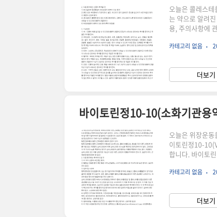
오늘은 콜레스테롤
는 약으로 알려진 
용, 주의사항에 
분들은 해당 약품
카테고리 없음
2
추천드립니다.설
를 기반으로 객
란?경보세파클러
더보기 
농도를 감소시키
의 한 면에 ..
바이토린정10-10(소화기관용약
오늘은 위장운동을
이토린정10-10(V
합니다. 바이토린
안내를 필히 알
카테고리 없음
2
등록되어있는 의
정10-10이란?
약입니다.바이토린
더보기 
으며, 밑의 그림과