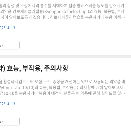
의 합성 및 소장에서의 흡수를 저해하여 혈중 콜레스테롤 농도를 감소시키
의약품 경보세파클러캡슐(Kyongbo Cefaclor Cap.)의 효능, 복용법, 부작
관하여 알아보도록 하겠습니다. 경보세파클러캡슐을 복용하거나 복용 예정인
에 대해 설명드릴 밑의 안내사항을 주의 깊게 읽어보시고 약품을 복용하시길
025. 4. 13.
명드리는 글의 내용은 약학정보원 공식사이트에 공시되어 있는 의약품 자료
관적인 내용만을 알려드리는 점을 참고하시기 바랍니다.경보세파클러캡슐이
캡슐은 콜레스테롤의 합성 및 소장에서의 흡수를 저해하여 혈중 콜레스테롤
››
는 약입니다.경보세파클러캡슐의 형태경보세파클러캡슐은 백색내지 미백색
) 효능, 부작용, 주의사항
 활성화시킴으로써 오심, 구토 증상을 개선하는 약으로 사용되는 의약품 바
ytorin Tab. 10/10)의 효능, 복용법, 부작용, 주의사항에 대해 알아보고자
정10-10을 복용하거나 복용이 예정인 분들은 이 약품에 관해 설명드릴 밑의
아보시고 복용하시길 추천드립니다.하단의 글의 내용은 약학정보 전문기관에
025. 4. 13.
약품 전문정보를 바탕으로 객관적인 내용만을 제공함을 참고하세요.바이토린
바이토린정10-10은 위장운동을 활성화시킴으로써 오심, 구토 증상을 개선하는
정10-10의 형태바이토린정10-10은 백색의 원형정제의 형태를 가지고 있
››
 같은 모양의 약품입니다.바이토린정10-10 의료급여 ..