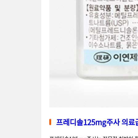
프레디솔125mg주사 의료급